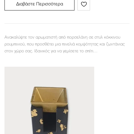
Διαβάστε Περισσότερα
Ανακαλύψτε τον αρωματιστή από πορσελάνη σε στυλ κόκκινου
ρουμπινιού, που προσθέτει μια πινελιά κομψότητας και ζωντάνιας
στον χώρο σας. Ιδανικός για να γεμίσετε το σπίτι…