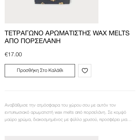
ΤΕΤΡΆΓΩΝΟ ΑΡΩΜΑΤΙΣΤΉΣ WAX MELTS
ΑΠΌ ΠΟΡΣΕΛΆΝΗ
€
17.00
Προσθήκη Στο Καλάθι
Αναβάθμισε την ατμόσφαιρα του χώρου σου με αυτόν τον
εντυπωσιακό αρωματιστή wax melts από πορσελάνη. Σε κομψό
μαύρο χρώμα, διακοσμημένος με φύλλο χρυσού, προσφέρει μια…