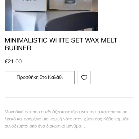
MINIMALISTIC WHITE SET WAX MELT
BURNER
€
21.00
Προσθήκη Στο Καλάθι
Μοναδικό σετ που συνδυάζει καυστήρα wax melts και σπιτάκι σε
λευκό και ασημί,για μια κομψή νότα στον χώρο σας.Κάθε κομμάτι
συνοδεύεται από ένα διακριτικό μήνθμα…