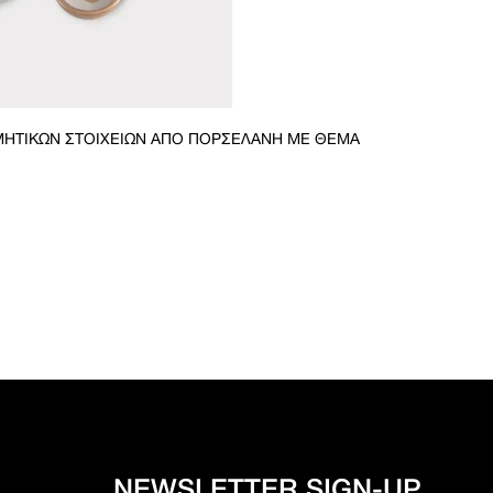
ΜΗΤΙΚΏΝ ΣΤΟΙΧΕΊΩΝ ΑΠΌ ΠΟΡΣΕΛΆΝΗ ΜΕ ΘΈΜΑ
NEWSLETTER SIGN-UP