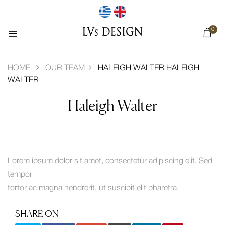
0
HOME
OUR TEAM
HALEIGH WALTER
HALEIGH
WALTER
Haleigh Walter
Lorem ipsum dolor sit amet, consectetur adipiscing elit. Sed
tempor
tortor ac magna hendrerit, ut suscipit elit pharetra.
SHARE ON