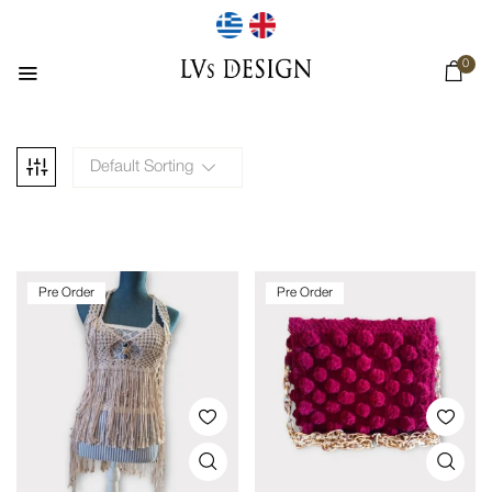
0
Default Sorting
Pre Order
Pre Order