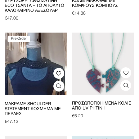
ΕΥΡΎΧΩΡΗ ΥΦΑΣΜΆΤΙΝΗ
ΚΟΛΙΈ ΜΑΚΡΑΜΈ ΜΕ
ECO ΤΣΆΝΤΑ – ΤΟ ΑΠΌΛΥΤΟ
ΚΟΜΨΟΎΣ ΚΌΜΠΟΥΣ
ΚΑΛΟΚΑΙΡΙΝΌ ΑΞΕΣΟΥΆΡ
€
14.88
€
47.00
Pre Order
ΠΡΟΣΩΠΟΠΟΙΗΜΈΝΑ ΚΟΛΙΈ
ΜΑΚΡΑΜΈ SHOULDER
ΑΠΌ UV ΡΗΤΊΝΗ
STATEMENT ΚΌΣΜΗΜΑ ΜΕ
ΠΈΡΛΕΣ
€
6.20
€
47.12