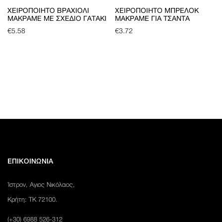
ΧΕΙΡΟΠΟΊΗΤΟ ΒΡΑΧΙΌΛΙ
ΧΕΙΡΟΠΟΊΗΤΟ ΜΠΡΕΛΌΚ
ΜΑΚΡΑΜΈ ΜΕ ΣΧΈΔΙΟ ΓΑΤΆΚΙ
ΜΑΚΡΑΜΈ ΓΙΑ ΤΣΆΝΤΑ
€
5.58
€
3.72
ΕΠΙΚΟΙΝΩΝΙΑ
Ίστρον, Αγιος Νικόλαος,
Κρήτη: ΤΚ 72100.
(+30) 6988 526-312