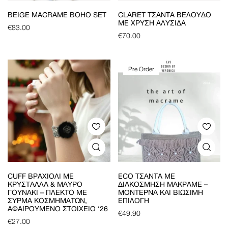
BEIGE MACRAME BOHO SET
CLARET ΤΣΆΝΤΑ ΒΕΛΟΎΔΟ
ΜΕ ΧΡΥΣΉ ΑΛΥΣΊΔΑ
€
83.00
€
70.00
Pre Order
CUFF ΒΡΑΧΙΌΛΙ ΜΕ
ECO ΤΣΆΝΤΑ ΜΕ
ΚΡΎΣΤΑΛΛΑ & ΜΑΎΡΟ
ΔΙΑΚΌΣΜΗΣΗ ΜΑΚΡΑΜΈ –
ΓΟΥΝΆΚΙ – ΠΛΕΚΤΌ ΜΕ
ΜΟΝΤΈΡΝΑ ΚΑΙ ΒΙΏΣΙΜΗ
ΣΎΡΜΑ ΚΟΣΜΗΜΆΤΩΝ,
ΕΠΙΛΟΓΉ
ΑΦΑΙΡΟΎΜΕΝΟ ΣΤΟΙΧΕΊΟ ‘26
€
49.90
€
27.00