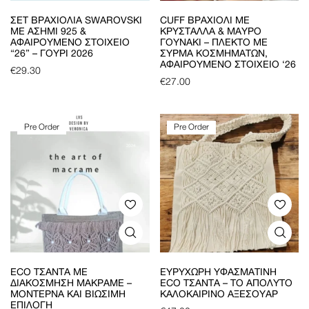
ΣΕΤ ΒΡΑΧΙΌΛΙΑ SWAROVSKI
CUFF ΒΡΑΧΙΌΛΙ ΜΕ
ΜΕ ΑΣΉΜΙ 925 &
ΚΡΎΣΤΑΛΛΑ & ΜΑΎΡΟ
ΑΦΑΙΡΟΎΜΕΝΟ ΣΤΟΙΧΕΊΟ
ΓΟΥΝΆΚΙ – ΠΛΕΚΤΌ ΜΕ
“26” – ΓΟΎΡΙ 2026
ΣΎΡΜΑ ΚΟΣΜΗΜΆΤΩΝ,
ΑΦΑΙΡΟΎΜΕΝΟ ΣΤΟΙΧΕΊΟ ‘26
€
29.30
€
27.00
Pre Order
Pre Order
ECO ΤΣΆΝΤΑ ΜΕ
ΕΥΡΎΧΩΡΗ ΥΦΑΣΜΆΤΙΝΗ
ΔΙΑΚΌΣΜΗΣΗ ΜΑΚΡΑΜΈ –
ECO ΤΣΆΝΤΑ – ΤΟ ΑΠΌΛΥΤΟ
ΜΟΝΤΈΡΝΑ ΚΑΙ ΒΙΏΣΙΜΗ
ΚΑΛΟΚΑΙΡΙΝΌ ΑΞΕΣΟΥΆΡ
ΕΠΙΛΟΓΉ