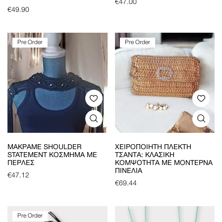
€
47.00
€
49.90
Pre Order
Pre Order
ΜΑΚΡΑΜΈ SHOULDER
ΧΕΙΡΟΠΟΊΗΤΗ ΠΛΕΚΤΉ
STATEMENT ΚΌΣΜΗΜΑ ΜΕ
ΤΣΆΝΤΑ: ΚΛΑΣΙΚΉ
ΠΈΡΛΕΣ
ΚΟΜΨΌΤΗΤΑ ΜΕ ΜΟΝΤΈΡΝΑ
ΠΙΝΕΛΙΆ
€
47.12
€
69.44
Pre Order