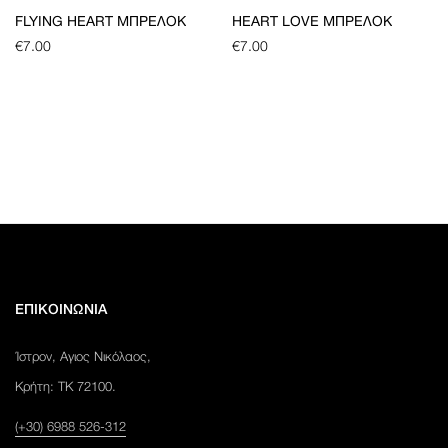
FLYING HEART ΜΠΡΕΛΌΚ
HEART LOVE ΜΠΡΕΛΌΚ
€
7.00
€
7.00
ΕΠΙΚΟΙΝΩΝΙΑ
Ίστρον, Αγιος Νικόλαος,
Κρήτη: ΤΚ 72100.
(+30) 6988 526-312