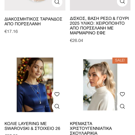
ΔΊΣΚΟΣ, ΒΆΣΗ ΡΕΣΏ & ΓΟΎΡΙ
ΔΙΑΚΟΣΜΗΤΙΚΌΣ ΤΑΡΆΝΔΟΣ
2025 ΥΛΙΚΌ: ΧΕΙΡΟΠΟΊΗΤΟ
ΑΠΌ ΠΟΡΣΕΛΆΝΗ
ΑΠΌ ΠΟΡΣΕΛΆΝΗ ΜΕ
€
17.16
ΜΑΡΜΆΡΙΝΟ ΕΦΈ
€
26.04
SALE!
ΚΟΛΙΈ LAYERING ΜΕ
ΚΡΕΜΑΣΤΆ
SWAROVSKI & ΣΤΟΙΧΕΊΟ 26
ΧΡΙΣΤΟΥΓΕΝΝΙΆΤΙΚΑ
ΣΚΟΥΛΑΡΊΚΙΑ