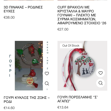
3D ΠΊΝΑΚΑΣ – ΡΌΔΙΝΕΣ
CUFF ΒΡΑΧΙΌΛΙ ΜΕ
ΕΥΧΈΣ
ΚΡΎΣΤΑΛΛΑ & ΜΑΎΡΟ
ΓΟΥΝΆΚΙ – ΠΛΕΚΤΌ ΜΕ
€
38.00
ΣΎΡΜΑ ΚΟΣΜΗΜΆΤΩΝ,
ΑΦΑΙΡΟΎΜΕΝΟ ΣΤΟΙΧΕΊΟ ‘26
€
27.00
Out Of Stock
ΓΟΎΡΙ ΠΟΡΣΕΛΆΝΗΣ “Σ’
ΓΟΎΡΙ ΚΎΚΛΟΣ ΤΗΣ ΖΩΉΣ –
ΑΓΑΠΏ”
ΡΌΔΙ
€
13.64
€
14.60