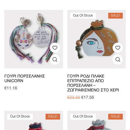
Out Of Stock
SALE!
ΓΟΎΡΙ ΠΟΡΣΕΛΆΝΗΣ
ΓΟΎΡΙ ΡΌΔΙ ΠΛΑΚΈ
UNICORN
ΕΠΙΤΡΑΠΈΖΙΟ ΑΠΌ
ΠΟΡΣΕΛΆΝΗ –
€
11.16
ΖΩΓΡΑΦΙΣΜΈΝΟ ΣΤΟ ΧΈΡΙ
€
23.56
€
17.56
Out Of Stock
SALE!
Out Of Stock
SALE!