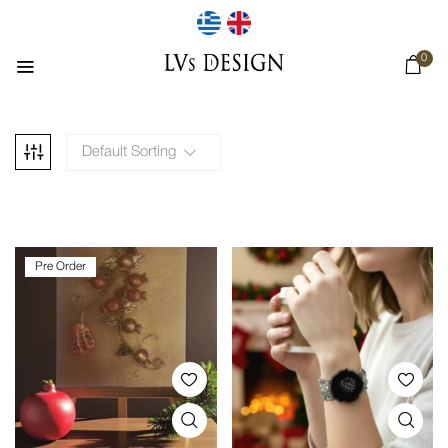
0
Default Sorting
Pre Order