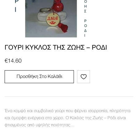
ΓΟΎΡΙ ΚΎΚΛΟΣ ΤΗΣ ΖΩΉΣ – ΡΌΔΙ
€
14.60
Προσθήκη Στο Καλάθι
Ένα κομψό και συμβολικό γούρι που φέρνει ισορροπία, πληρότητα
και όμορφη ενέργεια στο χώρο. Ο Κύκλος της Ζωής – Ρόδι είναι
φτιαγμένος από υψηλής ποιότητας…