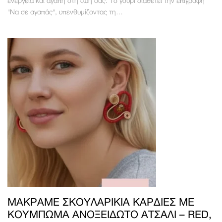
ενέργεια και αγάπη στη ζωή σας. Το γούρι διαθέτει την επιγραφή
"Να σε αγαπάς", υπενθυμίζοντας τη…
ΜΑΚΡΑΜΈ ΣΚΟΥΛΑΡΊΚΙΑ ΚΑΡΔΙΈΣ ΜΕ
ΚΟΎΜΠΩΜΑ ΑΝΟΞΕΊΔΩΤΟ ΑΤΣΆΛΙ – RED,