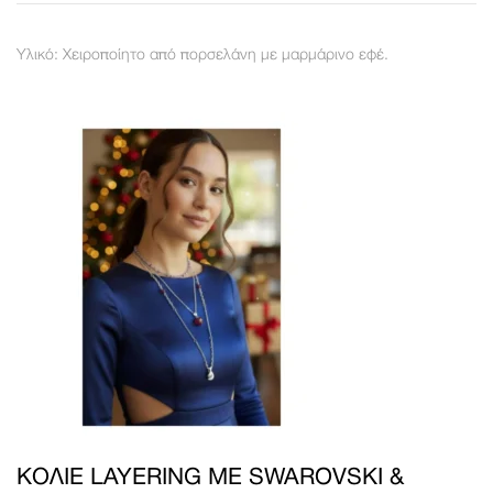
Υλικό: Χειροποίητο από πορσελάνη με μαρμάρινο εφέ.
ΚΟΛΙΈ LAYERING ΜΕ SWAROVSKI &