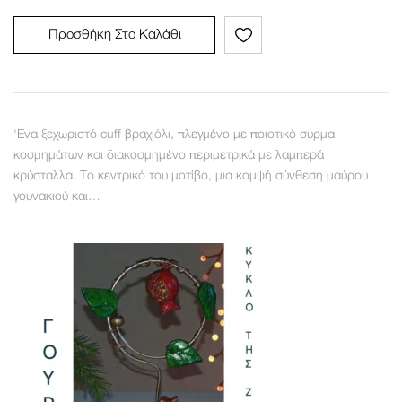
Προσθήκη Στο Καλάθι
'Ενα ξεχωριστό cuff βραχιόλι, πλεγμένο με ποιοτικό σύρμα
κοσμημάτων και διακοσμημένο περιμετρικά με λαμπερά
κρύσταλλα. Το κεντρικό του μοτίβο, μια κομψή σύνθεση μαύρου
γουνακιού και…