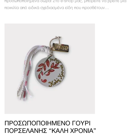
προσωποποιημένα δώρα! Στο e-shop μας, μπορείτε να βρείτε μια
ποικιλία από ειδικά σχεδιασμένα είδη που προσθέτουν…
ΠΡΟΣΩΠΟΠΟΙΗΜΈΝΟ ΓΟΎΡΙ
ΠΟΡΣΕΛΆΝΗΣ “ΚΑΛΉ ΧΡΟΝΙΆ”