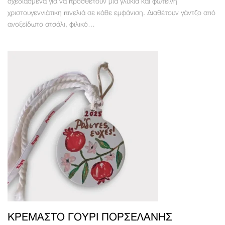
σχεδιασμένα για να προσθέτουν μια γλυκιά και φωτεινή
χριστουγεννιάτικη πινελιά σε κάθε εμφάνιση. Διαθέτουν γάντζο από
ανοξείδωτο ατσάλι, φιλικό…
ΚΡΕΜΑΣΤΌ ΓΟΎΡΙ ΠΟΡΣΕΛΆΝΗΣ