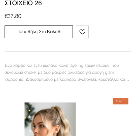
ΣΤΟΙΧΕΊΟ 26
€
37.80
Προσθήκη Στο Καλάθι
Ένα κομψό και εντυπωσιακό κολιέ layering τριών σειρών, που
συνδυάζει choker με δύο μακριές αλυσίδες για άψογη glam
ισορροπία. Διακοσμημένο με λαμπερά Swarovski, κρύσταλλα και…
SALE!