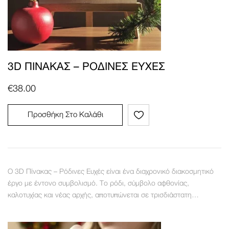
3D ΠΊΝΑΚΑΣ – ΡΌΔΙΝΕΣ ΕΥΧΈΣ
€
38.00
Προσθήκη Στο Καλάθι
Ο 3D Πίνακας – Ρόδινες Ευχές είναι ένα διαχρονικό διακοσμητικό
έργο με έντονο συμβολισμό. Το ρόδι, σύμβολο αφθονίας,
καλοτυχίας και νέας αρχής, αποτυπώνεται σε τρισδιάστατη…