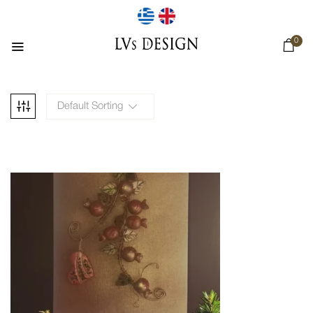
0
Default Sorting