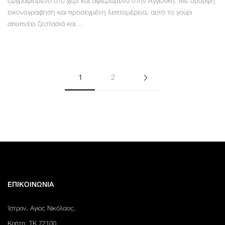
ζωγραφισμένο στο χέρι και αφιερωμένο στην Αγγελική. Με όμορφη
εικονογράφηση και προσεγμένη λεπτομέρεια, αυτό το γούρι
αποπνέει ζεστασιά και…
1
2
ΕΠΙΚΟΙΝΩΝΙΑ
Ίστρον, Αγιος Νικόλαος,
Κρήτη: ΤΚ 72100.