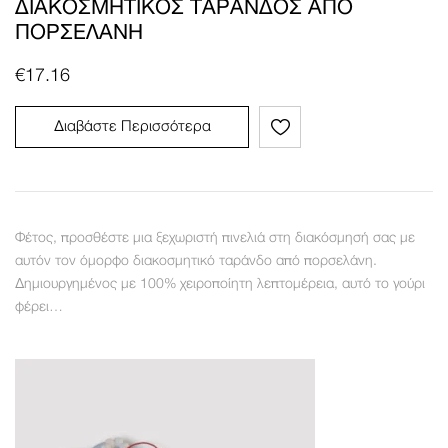
ΔΙΑΚΟΣΜΗΤΙΚΌΣ ΤΑΡΆΝΔΟΣ ΑΠΌ
ΠΟΡΣΕΛΆΝΗ
€
17.16
Διαβάστε Περισσότερα
Φέτος, προσθέστε μια ξεχωριστή πινελιά στη διακόσμησή σας με
αυτόν τον όμορφο διακοσμητικό ταράνδο από πορσελάνη.
Δημιουργημένος με 100% χειροποίητη λεπτομέρεια, αυτό το γούρι
φέρει…