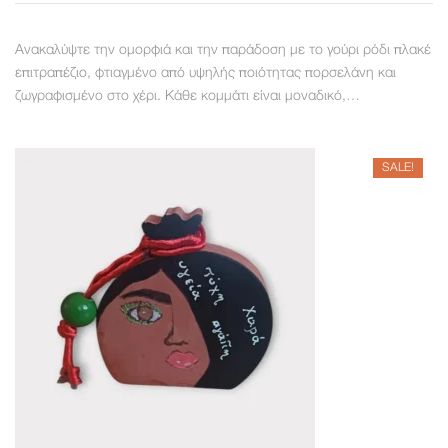
Ανακαλύψτε την ομορφιά και την παράδοση με το γούρι ρόδι πλακέ
επιτραπέζιο, φτιαγμένο από υψηλής ποιότητας πορσελάνη και
ζωγραφισμένο στο χέρι. Κάθε κομμάτι είναι μοναδικό,…
SALE!