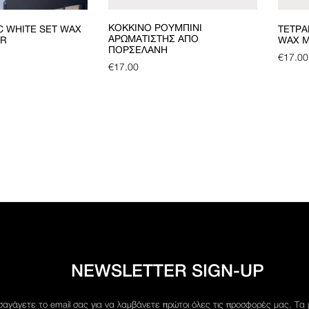
ΚΌΚΚΙΝΟ ΡΟΥΜΠΊΝΙ
C WHITE SET WAX
ΤΕΤΡΆ
ΑΡΩΜΑΤΙΣΤΉΣ ΑΠΌ
ER
WAX M
ΠΟΡΣΕΛΆΝΗ
€
17.00
€
17.00
NEWSLETTER SIGN-UP
σαγάγετε το email σας για να λαμβάνετε πρώτοι όλες τις προσφορές μας. Τα