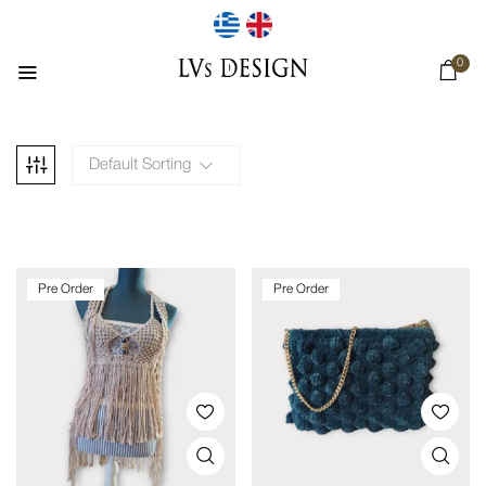
0
Default Sorting
Pre Order
Pre Order