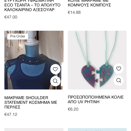
ΕΥΡΎΧΩΡΗ ΥΦΑΣΜΆΤΙΝΗ
ΚΟΛΙΈ ΜΑΚΡΑΜΈ ΜΕ
ECO ΤΣΆΝΤΑ – ΤΟ ΑΠΌΛΥΤΟ
ΚΟΜΨΟΎΣ ΚΌΜΠΟΥΣ
ΚΑΛΟΚΑΙΡΙΝΌ ΑΞΕΣΟΥΆΡ
€
14.88
€
47.00
Pre Order
ΠΡΟΣΩΠΟΠΟΙΗΜΈΝΑ ΚΟΛΙΈ
ΜΑΚΡΑΜΈ SHOULDER
ΑΠΌ UV ΡΗΤΊΝΗ
STATEMENT ΚΌΣΜΗΜΑ ΜΕ
ΠΈΡΛΕΣ
€
6.20
€
47.12