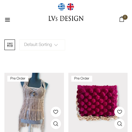
0
Default Sorting
Pre Order
Pre Order