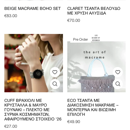
BEIGE MACRAME BOHO SET
CLARET ΤΣΆΝΤΑ ΒΕΛΟΎΔΟ
ΜΕ ΧΡΥΣΉ ΑΛΥΣΊΔΑ
€
83.00
€
70.00
Pre Order
CUFF ΒΡΑΧΙΌΛΙ ΜΕ
ECO ΤΣΆΝΤΑ ΜΕ
ΚΡΎΣΤΑΛΛΑ & ΜΑΎΡΟ
ΔΙΑΚΌΣΜΗΣΗ ΜΑΚΡΑΜΈ –
ΓΟΥΝΆΚΙ – ΠΛΕΚΤΌ ΜΕ
ΜΟΝΤΈΡΝΑ ΚΑΙ ΒΙΏΣΙΜΗ
ΣΎΡΜΑ ΚΟΣΜΗΜΆΤΩΝ,
ΕΠΙΛΟΓΉ
ΑΦΑΙΡΟΎΜΕΝΟ ΣΤΟΙΧΕΊΟ ‘26
€
49.90
€
27.00