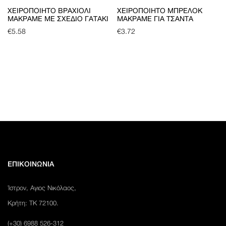
ΧΕΙΡΟΠΟΊΗΤΟ ΒΡΑΧΙΌΛΙ
ΧΕΙΡΟΠΟΊΗΤΟ ΜΠΡΕΛΌΚ
ΜΑΚΡΑΜΈ ΜΕ ΣΧΈΔΙΟ ΓΑΤΆΚΙ
ΜΑΚΡΑΜΈ ΓΙΑ ΤΣΆΝΤΑ
€
5.58
€
3.72
ΕΠΙΚΟΙΝΩΝΙΑ
Ίστρον, Αγιος Νικόλαος,
Κρήτη: ΤΚ 72100.
(+30) 6988 526-312