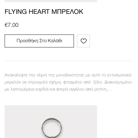
FLYING HEART ΜΠΡΕΛΌΚ
€
7.00
Προσθήκη Στο Καλάθι
Ανακαλύψτε την τέχνη της μοναδικότητας με αυτό το εντυπωσιακό
μπρελόκ σε στρογγυλό σχήμα, φτιαγμένο από ξύλο. Διακοσμημένο
με λεπτομέρεια καρδιά και φτερά αγγέλου από ρητίνη,…