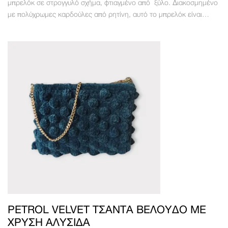
μπρελόκ σε στρογγυλό σχήμα, φτιαγμένο από ξύλο. Διακοσμημένο
με πολύχρωμες καρδούλες από ρητίνη, αυτό το μπρελόκ είναι…
PETROL VELVET ΤΣΆΝΤΑ ΒΕΛΟΎΔΟ ΜΕ
ΧΡΥΣΉ ΑΛΥΣΊΔΑ