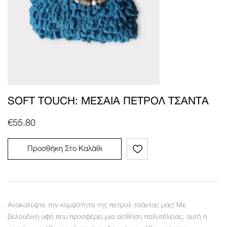
SOFT TOUCH: ΜΕΣΑΊΑ ΠΕΤΡΟΛ ΤΣΆΝΤΑ
€
55.80
Προσθήκη Στο Καλάθι
Ανακαλύψτε την κομψότητα της πετρολ τσάντας μας! Με
βελούδινη υφή που προσφέρει μια αίσθηση πολυτέλειας, αυτή η