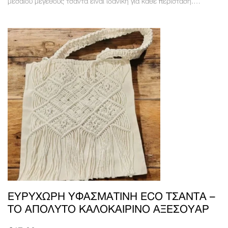
μεσαίου μεγέθους τσάντα είναι ιδανική για κάθε περίσταση.…
ΕΥΡΎΧΩΡΗ ΥΦΑΣΜΆΤΙΝΗ ECO ΤΣΆΝΤΑ –
ΤΟ ΑΠΌΛΥΤΟ ΚΑΛΟΚΑΙΡΙΝΌ ΑΞΕΣΟΥΆΡ