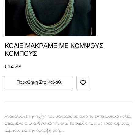
ΚΟΛΙΈ ΜΑΚΡΑΜΈ ΜΕ ΚΟΜΨΟΎΣ
ΚΌΜΠΟΥΣ
€
14.88
Προσθήκη Στο Καλάθι
Ανακαλύψτε την τέχνη του μακραμέ με αυτό το εντυπωσιακό κολιέ,
φτιαγμένο από ανθεκτικά νήματα. Το σχέδιο του, με τους κομψούς
κόμπους και την όμορφη ροή,…