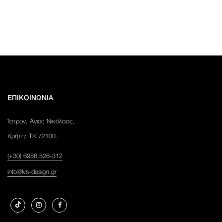
ΕΠΙΚΟΙΝΩΝΙΑ
Ίστρον, Αγιος Νικόλαος,
Κρήτη: ΤΚ 72100.
(+30) 6988 526-312
info@lvs-design.gr