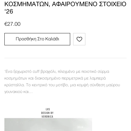
ΚΟΣΜΗΜΆΤΩΝ, ΑΦΑΙΡΟΎΜΕΝΟ ΣΤΟΙΧΕΊΟ
‘26
€
27.00
Προσθήκη Στο Καλάθι
'Ενα ξεχωριστό cuff βραχιόλι, πλεγμένο με ποιοτικό σύρμα
κοσμημάτων και διακοσμημένο περιμετρικά με λαμπερά
κρύσταλλα. Το κεντρικό του μοτίβο, μια κομψή σύνθεση μαύρου
γουνακιού και…