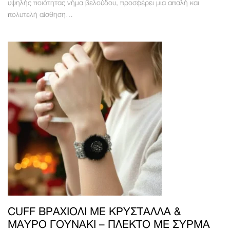
υψηλής ποιότητας νήμα βελούδου, προσφέρει μια απαλή και
πολυτελή αίσθηση…
CUFF ΒΡΑΧΙΌΛΙ ΜΕ ΚΡΎΣΤΑΛΛΑ &
ΜΑΎΡΟ ΓΟΥΝΆΚΙ – ΠΛΕΚΤΌ ΜΕ ΣΎΡΜΑ