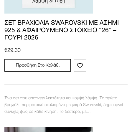
ΣΕΤ ΒΡΑΧΙΌΛΙΑ SWAROVSKI ΜΕ ΑΣΉΜΙ
925 & ΑΦΑΙΡΟΎΜΕΝΟ ΣΤΟΙΧΕΊΟ “26” –
ΓΟΎΡΙ 2026
€
29.30
Προσθήκη Στο Καλάθι
Ένα σετ που αποπνέει λεπτότητα και κομψή λάμψη. Το πρώτο
βραχιόλι, περιμετρικά στολισμένο με μικρά Swarovski, δημιουργεί
συνεχές φως σε κάθε κίνηση. Το δεύτερο, με…