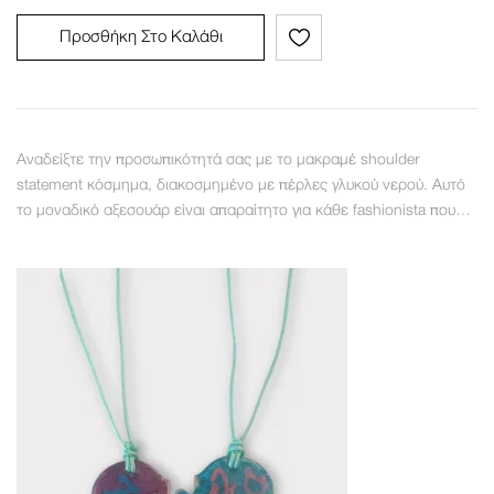
Προσθήκη Στο Καλάθι
Αναδείξτε την προσωπικότητά σας με το μακραμέ shoulder
statement κόσμημα, διακοσμημένο με πέρλες γλυκού νερού. Αυτό
το μοναδικό αξεσουάρ είναι απαραίτητο για κάθε fashionista που…