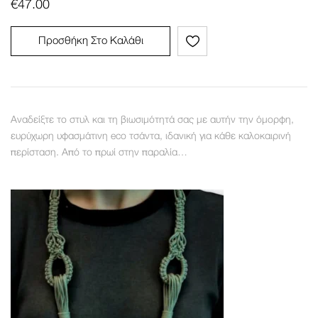
€
47.00
Προσθήκη Στο Καλάθι
Αναδείξτε το στυλ και τη βιωσιμότητά σας με αυτήν την όμορφη,
ευρύχωρη υφασμάτινη eco τσάντα, ιδανική για κάθε καλοκαιρινή
περίσταση. Από το πρωί στην παραλία…