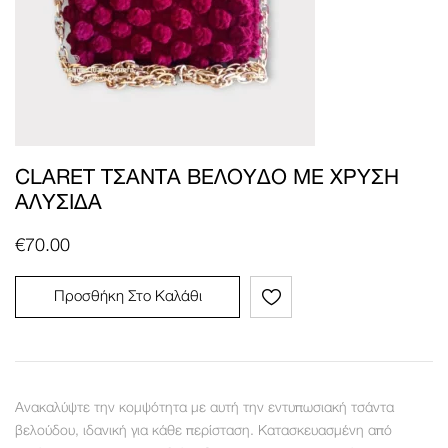
CLARET ΤΣΆΝΤΑ ΒΕΛΟΎΔΟ ΜΕ ΧΡΥΣΉ
ΑΛΥΣΊΔΑ
€
70.00
Προσθήκη Στο Καλάθι
Ανακαλύψτε την κομψότητα με αυτή την εντυπωσιακή τσάντα
βελούδου, ιδανική για κάθε περίσταση. Κατασκευασμένη από