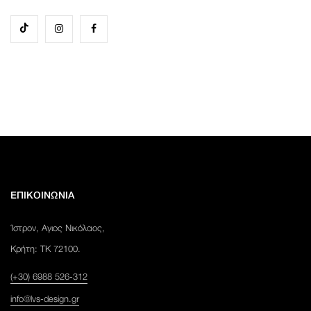
ΕΠΙΚΟΙΝΩΝΙΑ
Ίστρον, Αγιος Νικόλαος,
Κρήτη: ΤΚ 72100.
(+30) 6988 526-312
info@lvs-design.gr