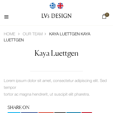
0
HOME
OUR TEAM
KAYA LUETTGEN
KAYA
LUETTGEN
Kaya Luettgen
Lorem ipsum dolor sit amet, consectetur adipiscing elit. Sed
tempor
tortor ac magna hendrerit, ut suscipit elit pharetra.
SHARE ON