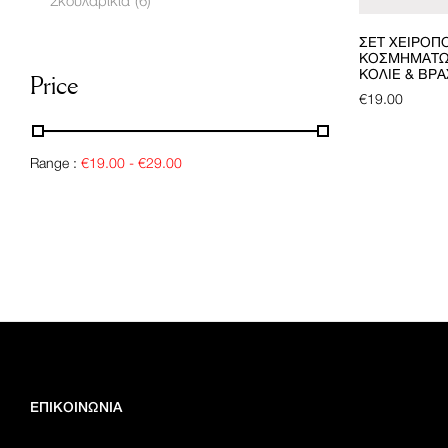
Σκουλαρίκια
(6)
Παιδικά
(1)
ΣΕΤ ΧΕΙΡΟΠ
ΚΟΣΜΗΜΆΤΩ
ΚΟΛΙΈ & ΒΡΑ
Price
€
19.00
Range :
€
19.00
-
€
29.00
ΕΠΙΚΟΙΝΩΝΙΑ