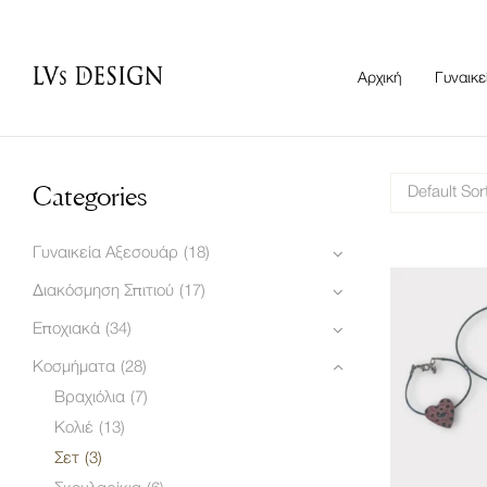
Αρχική
Γυναικε
Categories
Default Sor
Γυναικεία Αξεσουάρ
(18)
Διακόσμηση Σπιτιού
(17)
Εποχιακά
(34)
Κοσμήματα
(28)
Βραχιόλια
(7)
Κολιέ
(13)
Σετ
(3)