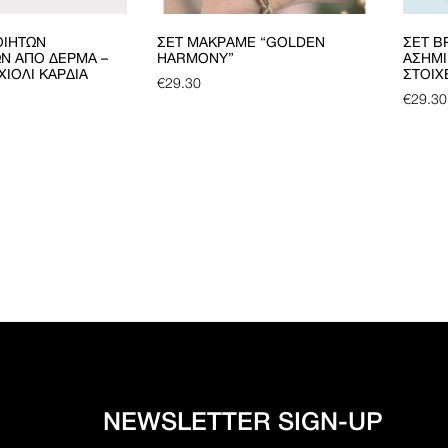
ΟΊΗΤΩΝ
ΣΕΤ ΜΑΚΡΑΜΈ “GOLDEN
ΣΕΤ Β
Ν ΑΠΌ ΔΈΡΜΑ –
HARMONY”
ΑΣΉΜΙ
ΧΙΌΛΙ ΚΑΡΔΙΆ
ΣΤΟΙΧΕ
€
29.30
€
29.30
NEWSLETTER SIGN-UP