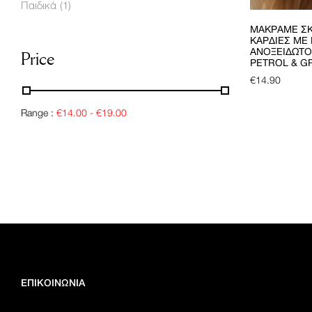
Παιδικά
(1)
ΜΑΚΡΑΜΈ ΣΚ
ΚΑΡΔΙΈΣ ΜΕ
ΑΝΟΞΕΊΔΩΤΟ 
Price
PETROL & G
€
14.90
Range :
€
14.00
-
€
19.00
ΕΠΙΚΟΙΝΩΝΙΑ