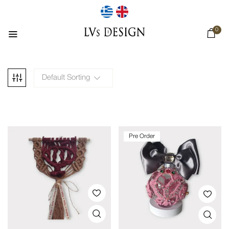
0
Default Sorting
Pre Order