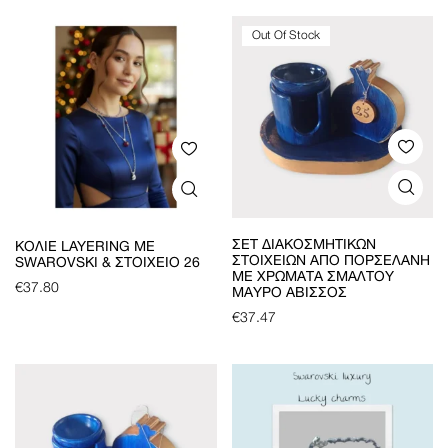
Out Of Stock
ΣΕΤ ΔΙΑΚΟΣΜΗΤΙΚΏΝ
ΚΟΛΙΈ LAYERING ΜΕ
ΣΤΟΙΧΕΊΩΝ ΑΠΌ ΠΟΡΣΕΛΆΝΗ
SWAROVSKI & ΣΤΟΙΧΕΊΟ 26
ΜΕ ΧΡΏΜΑΤΑ ΣΜΆΛΤΟΥ
€
37.80
ΜΑΎΡΟ ΆΒΙΣΣΟΣ
€
37.47