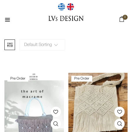
0
Default Sorting
Pre Order
Pre Order