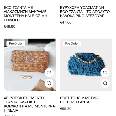
ECO ΤΣΆΝΤΑ ΜΕ
ΕΥΡΎΧΩΡΗ ΥΦΑΣΜΆΤΙΝΗ
ΔΙΑΚΌΣΜΗΣΗ ΜΑΚΡΑΜΈ –
ECO ΤΣΆΝΤΑ – ΤΟ ΑΠΌΛΥΤΟ
ΜΟΝΤΈΡΝΑ ΚΑΙ ΒΙΏΣΙΜΗ
ΚΑΛΟΚΑΙΡΙΝΌ ΑΞΕΣΟΥΆΡ
ΕΠΙΛΟΓΉ
€
47.00
€
49.90
Pre Order
Pre Order
ΧΕΙΡΟΠΟΊΗΤΗ ΠΛΕΚΤΉ
SOFT TOUCH: ΜΕΣΑΊΑ
ΤΣΆΝΤΑ: ΚΛΑΣΙΚΉ
ΠΕΤΡΟΛ ΤΣΆΝΤΑ
ΚΟΜΨΌΤΗΤΑ ΜΕ ΜΟΝΤΈΡΝΑ
€
55.80
ΠΙΝΕΛΙΆ