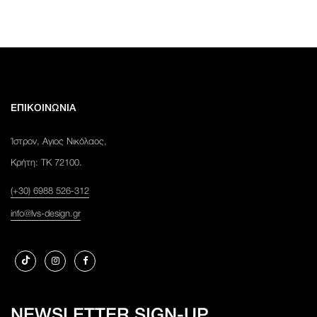
ΕΠΙΚΟΙΝΩΝΙΑ
Ίστρον, Αγιος Νικόλαος,
Κρήτη: ΤΚ 72100.
(+30) 6988 526-312
info@lvs-design.gr
NEWSLETTER SIGN-UP