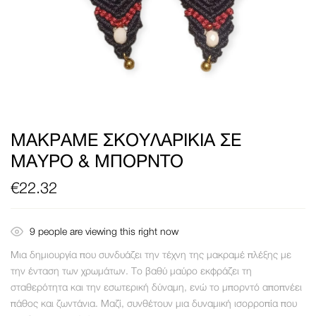
ΜΑΚΡΑΜΈ ΣΚΟΥΛΑΡΊΚΙΑ ΣΕ
ΜΑΎΡΟ & ΜΠΟΡΝΤΌ
€
22.32
9
people are viewing this right now
Μια δημιουργία που συνδυάζει την τέχνη της μακραμέ πλέξης με
την ένταση των χρωμάτων. Το βαθύ μαύρο εκφράζει τη
σταθερότητα και την εσωτερική δύναμη, ενώ το μπορντό αποπνέει
πάθος και ζωντάνια. Μαζί, συνθέτουν μια δυναμική ισορροπία που