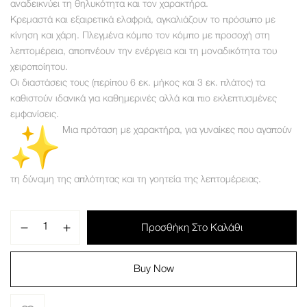
αναδεικνύει τη θηλυκότητα και τον χαρακτήρα.
Κρεμαστά και εξαιρετικά ελαφριά, αγκαλιάζουν το πρόσωπο με
κίνηση και χάρη. Πλεγμένα κόμπο τον κόμπο με προσοχή στη
λεπτομέρεια, αποπνέουν την ενέργεια και τη μοναδικότητα του
χειροποίητου.
Οι διαστάσεις τους (περίπου 6 εκ. μήκος και 3 εκ. πλάτος) τα
καθιστούν ιδανικά για καθημερινές αλλά και πιο εκλεπτυσμένες
εμφανίσεις.
Μια πρόταση με χαρακτήρα, για γυναίκες που αγαπούν
τη δύναμη της απλότητας και τη γοητεία της λεπτομέρειας.
Προσθήκη Στο Καλάθι
Buy Now