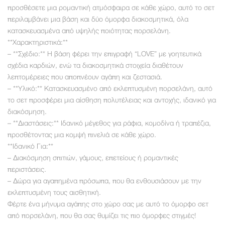
προσθέσετε μια ρομαντική ατμόσφαιρα σε κάθε χώρο, αυτό το σετ
περιλαμβάνει μια βάση και δύο όμορφα διακοσμητικά, όλα
κατασκευασμένα από υψηλής ποιότητας πορσελάνη.
**Χαρακτηριστικά:**
– **Σχέδιο:** Η βάση φέρει την επιγραφή “LOVE” με γοητευτικά
σχέδια καρδιών, ενώ τα διακοσμητικά στοιχεία διαθέτουν
λεπτομέρειες που αποπνέουν αγάπη και ζεστασιά.
– **Υλικό:** Κατασκευασμένο από εκλεπτυσμένη πορσελάνη, αυτό
το σετ προσφέρει μια αίσθηση πολυτέλειας και αντοχής, ιδανικό για
διακόσμηση.
– **Διαστάσεις:** Ιδανικό μέγεθος για ράφια, κομοδίνα ή τραπέζια,
προσθέτοντας μια κομψή πινελιά σε κάθε χώρο.
**Ιδανικό Για:**
– Διακόσμηση σπιτιών, γάμους, επετείους ή ρομαντικές
περιστάσεις.
– Δώρα για αγαπημένα πρόσωπα, που θα ενθουσιάσουν με την
εκλεπτυσμένη τους αισθητική.
Φέρτε ένα μήνυμα αγάπης στο χώρο σας με αυτό το όμορφο σετ
από πορσελάνη, που θα σας θυμίζει τις πιο όμορφες στιγμές!