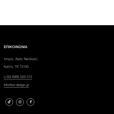
ΕΠΙΚΟΙΝΩΝΙΑ
Ίστρον, Αγιος Νικόλαος,
Κρήτη: ΤΚ 72100.
(+30) 6988 526-312
info@lvs-design.gr