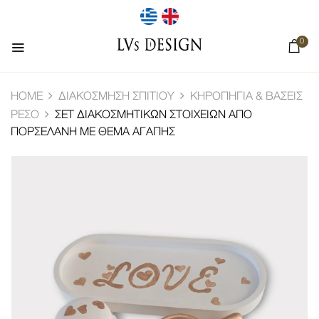
0
HOME
ΔΙΑΚΌΣΜΗΣΗ ΣΠΙΤΙΟΎ
ΚΗΡΟΠΉΓΙΑ & ΒΆΣΕΙΣ
ΡΕΣΌ
ΣΕΤ ΔΙΑΚΟΣΜΗΤΙΚΏΝ ΣΤΟΙΧΕΊΩΝ ΑΠΌ
ΠΟΡΣΕΛΆΝΗ ΜΕ ΘΈΜΑ ΑΓΆΠΗΣ