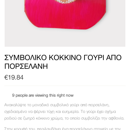
ΣΥΜΒΟΛΙΚΌ ΚΌΚΚΙΝΟ ΓΟΎΡΙ ΑΠΌ
ΠΟΡΣΕΛΆΝΗ
€
19.84
9
people are viewing this right now
Ανακαλύψτε το μοναδικό συμβολικό γούρι από πορσελάνη,
σχεδιασμένο να φέρνει τύχη και ευημερία. Το γούρι έχει σχήμα
ροδιού σε ζωηρό κόκκινο χρώμα, το οποίο συμβολίζει την αφθονία.
Στην κορυφή του, περιλαμβάνει ένα πορσελάνινο στοιχείο με την