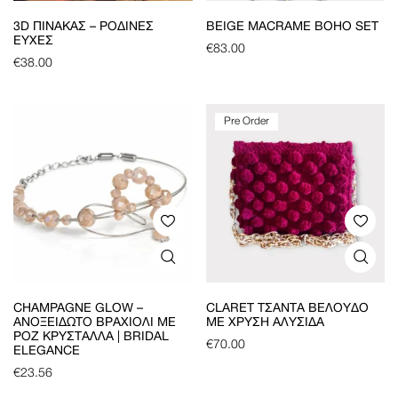
3D ΠΊΝΑΚΑΣ – ΡΌΔΙΝΕΣ
BEIGE MACRAME BOHO SET
ΕΥΧΈΣ
€
83.00
€
38.00
Pre Order
CHAMPAGNE GLOW –
CLARET ΤΣΆΝΤΑ ΒΕΛΟΎΔΟ
ΑΝΟΞΕΊΔΩΤΟ ΒΡΑΧΙΌΛΙ ΜΕ
ΜΕ ΧΡΥΣΉ ΑΛΥΣΊΔΑ
ΡΟΖ ΚΡΎΣΤΑΛΛΑ | BRIDAL
€
70.00
ELEGANCE
€
23.56