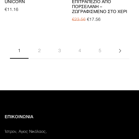
UNICORN
ΕΠΙΤΡΑΠΈΖΙΟ ΑΠΌ
ΠΟΡΣΕΛΆΝΗ –
€
11.16
ΖΩΓΡΑΦΙΣΜΈΝΟ ΣΤΟ ΧΈΡΙ
€
23.56
€
17.56
1
2
3
4
5
ΕΠΙΚΟΙΝΩΝΙΑ
Ίστρον, Αγιος Νικόλαος,