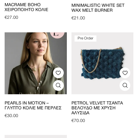
MACRAME BOHO
MINIMALISTIC WHITE SET
ΧΕΙΡΟΠΟΊΗΤΟ ΚΟΛΙΈ
WAX MELT BURNER
€
27.00
€
21.00
Pre Order
PEARLS IN MOTION –
PETROL VELVET ΤΣΆΝΤΑ
ΓΛΥΠΤΌ ΚΟΛΙΈ ΜΕ ΠΈΡΛΕΣ
ΒΕΛΟΎΔΟ ΜΕ ΧΡΥΣΉ
ΑΛΥΣΊΔΑ
€
30.00
€
70.00