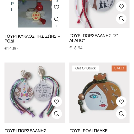
ΓΟΎΡΙ ΠΟΡΣΕΛΆΝΗΣ “Σ’
ΓΟΎΡΙ ΚΎΚΛΟΣ ΤΗΣ ΖΩΉΣ –
ΑΓΑΠΏ”
ΡΌΔΙ
€
13.64
€
14.60
Out Of Stock
SALE!
ΓΟΎΡΙ ΠΟΡΣΕΛΆΝΗΣ
ΓΟΎΡΙ ΡΌΔΙ ΠΛΑΚΈ