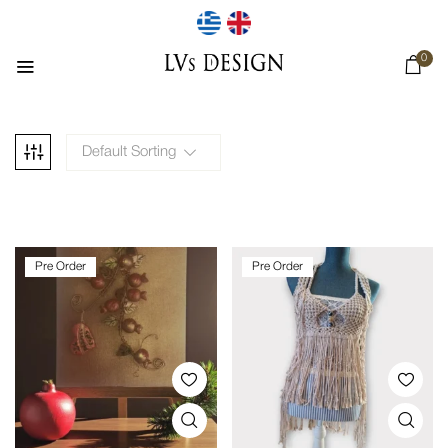
0
Default Sorting
Pre Order
Pre Order