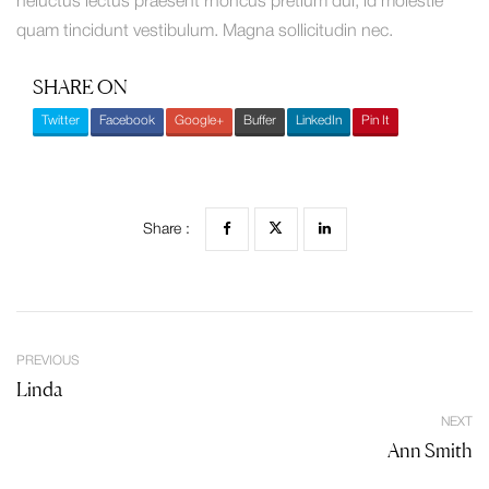
heluctus lectus praesent rhoncus pretium dui, id molestie
quam tincidunt vestibulum. Magna sollicitudin nec.
SHARE ON
Twitter
Facebook
Google+
Buffer
LinkedIn
Pin It
Share :
PREVIOUS
Linda
NEXT
Ann Smith