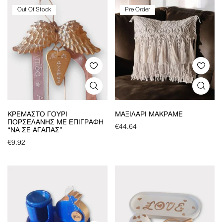
Out Of Stock
Pre Order
ΚΡΕΜΑΣΤΌ ΓΟΎΡΙ
ΜΑΞΙΛΆΡΙ ΜΑΚΡΑΜΈ
ΠΟΡΣΕΛΆΝΗΣ ΜΕ ΕΠΙΓΡΑΦΉ
€
44.64
“ΝΑ ΣΕ ΑΓΑΠΆΣ”
€
9.92