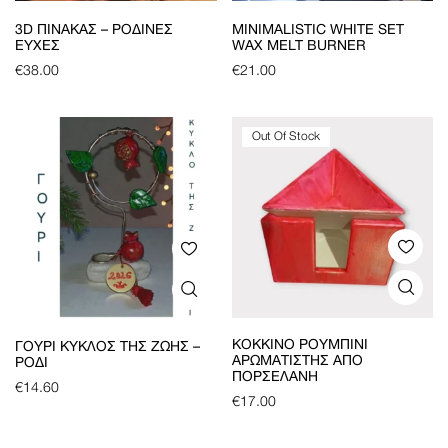
3D ΠΊΝΑΚΑΣ – ΡΌΔΙΝΕΣ
MINIMALISTIC WHITE SET
ΕΥΧΈΣ
WAX MELT BURNER
€
38.00
€
21.00
Out Of Stock
ΚΌΚΚΙΝΟ ΡΟΥΜΠΊΝΙ
ΓΟΎΡΙ ΚΎΚΛΟΣ ΤΗΣ ΖΩΉΣ –
ΑΡΩΜΑΤΙΣΤΉΣ ΑΠΌ
ΡΌΔΙ
ΠΟΡΣΕΛΆΝΗ
€
14.60
€
17.00