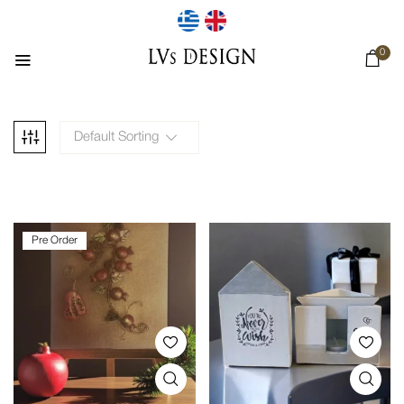
0
Default Sorting
Pre Order