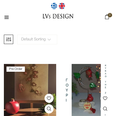
0
Default Sorting
Pre Order