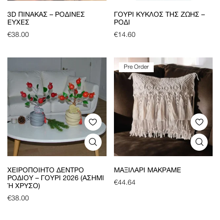
3D ΠΊΝΑΚΑΣ – ΡΌΔΙΝΕΣ
ΓΟΎΡΙ ΚΎΚΛΟΣ ΤΗΣ ΖΩΉΣ –
ΕΥΧΈΣ
ΡΌΔΙ
€
38.00
€
14.60
Pre Order
ΧΕΙΡΟΠΟΊΗΤΟ ΔΈΝΤΡΟ
ΜΑΞΙΛΆΡΙ ΜΑΚΡΑΜΈ
ΡΟΔΙΟΎ – ΓΟΎΡΙ 2026 (ΑΣΗΜΊ
€
44.64
Ή ΧΡΥΣΌ)
€
38.00