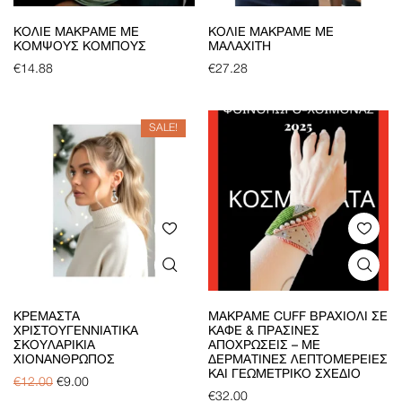
ΚΟΛΙΈ ΜΑΚΡΑΜΈ ΜΕ
ΚΟΛΙΈ ΜΑΚΡΑΜΈ ΜΕ
ΚΟΜΨΟΎΣ ΚΌΜΠΟΥΣ
ΜΑΛΑΧΊΤΗ
€
14.88
€
27.28
SALE!
ΚΡΕΜΑΣΤΆ
ΜΑΚΡΑΜΈ CUFF ΒΡΑΧΙΌΛΙ ΣΕ
ΧΡΙΣΤΟΥΓΕΝΝΙΆΤΙΚΑ
ΚΑΦΈ & ΠΡΆΣΙΝΕΣ
ΣΚΟΥΛΑΡΊΚΙΑ
ΑΠΟΧΡΏΣΕΙΣ – ΜΕ
ΧΙΟΝΆΝΘΡΩΠΟΣ
ΔΕΡΜΆΤΙΝΕΣ ΛΕΠΤΟΜΈΡΕΙΕΣ
ΚΑΙ ΓΕΩΜΕΤΡΙΚΌ ΣΧΈΔΙΟ
€
12.00
€
9.00
€
32.00