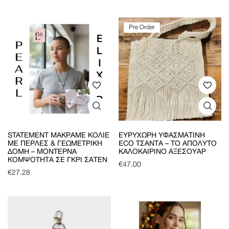
Pre Order
STATEMENT ΜΑΚΡΑΜΈ ΚΟΛΙΈ
ΕΥΡΎΧΩΡΗ ΥΦΑΣΜΆΤΙΝΗ
ΜΕ ΠΈΡΛΕΣ & ΓΕΩΜΕΤΡΙΚΉ
ECO ΤΣΆΝΤΑ – ΤΟ ΑΠΌΛΥΤΟ
ΔΟΜΉ – ΜΟΝΤΈΡΝΑ
ΚΑΛΟΚΑΙΡΙΝΌ ΑΞΕΣΟΥΆΡ
ΚΟΜΨΌΤΗΤΑ ΣΕ ΓΚΡΙ ΣΑΤΈΝ
€
47.00
€
27.28