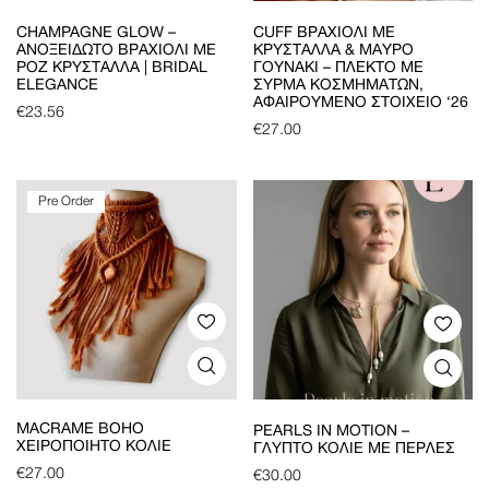
CHAMPAGNE GLOW –
CUFF ΒΡΑΧΙΌΛΙ ΜΕ
ΑΝΟΞΕΊΔΩΤΟ ΒΡΑΧΙΌΛΙ ΜΕ
ΚΡΎΣΤΑΛΛΑ & ΜΑΎΡΟ
ΡΟΖ ΚΡΎΣΤΑΛΛΑ | BRIDAL
ΓΟΥΝΆΚΙ – ΠΛΕΚΤΌ ΜΕ
ELEGANCE
ΣΎΡΜΑ ΚΟΣΜΗΜΆΤΩΝ,
ΑΦΑΙΡΟΎΜΕΝΟ ΣΤΟΙΧΕΊΟ ‘26
€
23.56
€
27.00
Pre Order
MACRAME BOHO
PEARLS IN MOTION –
ΧΕΙΡΟΠΟΊΗΤΟ ΚΟΛΙΈ
ΓΛΥΠΤΌ ΚΟΛΙΈ ΜΕ ΠΈΡΛΕΣ
€
27.00
€
30.00