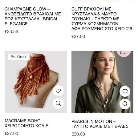
CHAMPAGNE GLOW –
CUFF ΒΡΑΧΙΌΛΙ ΜΕ
ΑΝΟΞΕΊΔΩΤΟ ΒΡΑΧΙΌΛΙ ΜΕ
ΚΡΎΣΤΑΛΛΑ & ΜΑΎΡΟ
ΡΟΖ ΚΡΎΣΤΑΛΛΑ | BRIDAL
ΓΟΥΝΆΚΙ – ΠΛΕΚΤΌ ΜΕ
ELEGANCE
ΣΎΡΜΑ ΚΟΣΜΗΜΆΤΩΝ,
ΑΦΑΙΡΟΎΜΕΝΟ ΣΤΟΙΧΕΊΟ ‘26
€
23.56
€
27.00
Pre Order
MACRAME BOHO
PEARLS IN MOTION –
ΧΕΙΡΟΠΟΊΗΤΟ ΚΟΛΙΈ
ΓΛΥΠΤΌ ΚΟΛΙΈ ΜΕ ΠΈΡΛΕΣ
€
27.00
€
30.00