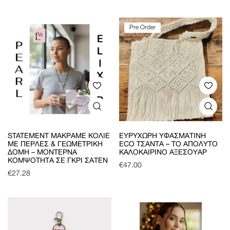
Pre Order
STATEMENT ΜΑΚΡΑΜΈ ΚΟΛΙΈ
ΕΥΡΎΧΩΡΗ ΥΦΑΣΜΆΤΙΝΗ
ΜΕ ΠΈΡΛΕΣ & ΓΕΩΜΕΤΡΙΚΉ
ECO ΤΣΆΝΤΑ – ΤΟ ΑΠΌΛΥΤΟ
ΔΟΜΉ – ΜΟΝΤΈΡΝΑ
ΚΑΛΟΚΑΙΡΙΝΌ ΑΞΕΣΟΥΆΡ
ΚΟΜΨΌΤΗΤΑ ΣΕ ΓΚΡΙ ΣΑΤΈΝ
€
47.00
€
27.28