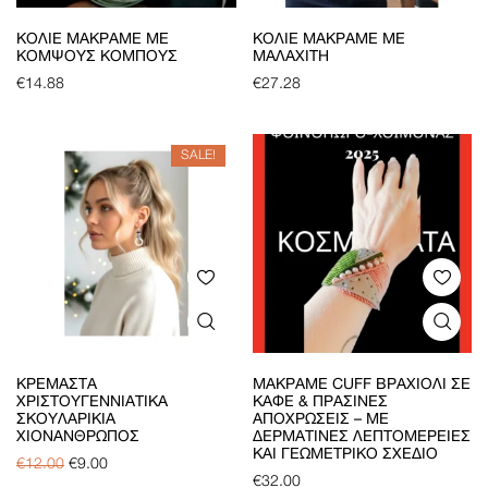
ΚΟΛΙΈ ΜΑΚΡΑΜΈ ΜΕ
ΚΟΛΙΈ ΜΑΚΡΑΜΈ ΜΕ
ΚΟΜΨΟΎΣ ΚΌΜΠΟΥΣ
ΜΑΛΑΧΊΤΗ
€
14.88
€
27.28
SALE!
ΚΡΕΜΑΣΤΆ
ΜΑΚΡΑΜΈ CUFF ΒΡΑΧΙΌΛΙ ΣΕ
ΧΡΙΣΤΟΥΓΕΝΝΙΆΤΙΚΑ
ΚΑΦΈ & ΠΡΆΣΙΝΕΣ
ΣΚΟΥΛΑΡΊΚΙΑ
ΑΠΟΧΡΏΣΕΙΣ – ΜΕ
ΧΙΟΝΆΝΘΡΩΠΟΣ
ΔΕΡΜΆΤΙΝΕΣ ΛΕΠΤΟΜΈΡΕΙΕΣ
ΚΑΙ ΓΕΩΜΕΤΡΙΚΌ ΣΧΈΔΙΟ
€
12.00
€
9.00
€
32.00