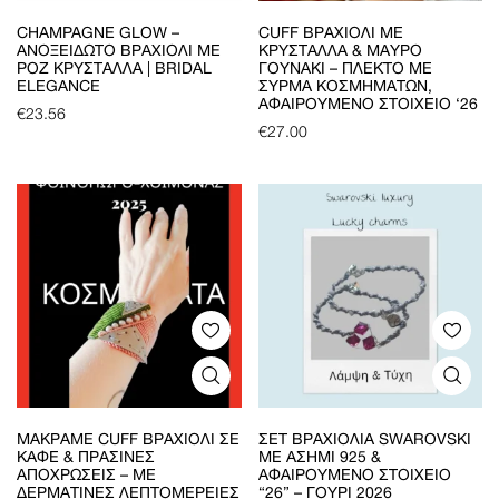
CHAMPAGNE GLOW –
CUFF ΒΡΑΧΙΌΛΙ ΜΕ
ΑΝΟΞΕΊΔΩΤΟ ΒΡΑΧΙΌΛΙ ΜΕ
ΚΡΎΣΤΑΛΛΑ & ΜΑΎΡΟ
ΡΟΖ ΚΡΎΣΤΑΛΛΑ | BRIDAL
ΓΟΥΝΆΚΙ – ΠΛΕΚΤΌ ΜΕ
ELEGANCE
ΣΎΡΜΑ ΚΟΣΜΗΜΆΤΩΝ,
ΑΦΑΙΡΟΎΜΕΝΟ ΣΤΟΙΧΕΊΟ ‘26
€
23.56
€
27.00
ΜΑΚΡΑΜΈ CUFF ΒΡΑΧΙΌΛΙ ΣΕ
ΣΕΤ ΒΡΑΧΙΌΛΙΑ SWAROVSKI
ΚΑΦΈ & ΠΡΆΣΙΝΕΣ
ΜΕ ΑΣΉΜΙ 925 &
ΑΠΟΧΡΏΣΕΙΣ – ΜΕ
ΑΦΑΙΡΟΎΜΕΝΟ ΣΤΟΙΧΕΊΟ
ΔΕΡΜΆΤΙΝΕΣ ΛΕΠΤΟΜΈΡΕΙΕΣ
“26” – ΓΟΎΡΙ 2026