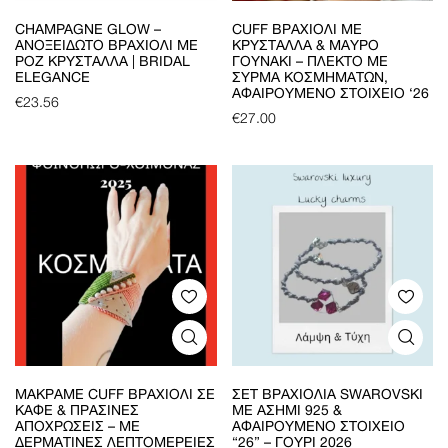
CHAMPAGNE GLOW –
CUFF ΒΡΑΧΙΌΛΙ ΜΕ
ΑΝΟΞΕΊΔΩΤΟ ΒΡΑΧΙΌΛΙ ΜΕ
ΚΡΎΣΤΑΛΛΑ & ΜΑΎΡΟ
ΡΟΖ ΚΡΎΣΤΑΛΛΑ | BRIDAL
ΓΟΥΝΆΚΙ – ΠΛΕΚΤΌ ΜΕ
ELEGANCE
ΣΎΡΜΑ ΚΟΣΜΗΜΆΤΩΝ,
ΑΦΑΙΡΟΎΜΕΝΟ ΣΤΟΙΧΕΊΟ ‘26
€
23.56
€
27.00
ΜΑΚΡΑΜΈ CUFF ΒΡΑΧΙΌΛΙ ΣΕ
ΣΕΤ ΒΡΑΧΙΌΛΙΑ SWAROVSKI
ΚΑΦΈ & ΠΡΆΣΙΝΕΣ
ΜΕ ΑΣΉΜΙ 925 &
ΑΠΟΧΡΏΣΕΙΣ – ΜΕ
ΑΦΑΙΡΟΎΜΕΝΟ ΣΤΟΙΧΕΊΟ
ΔΕΡΜΆΤΙΝΕΣ ΛΕΠΤΟΜΈΡΕΙΕΣ
“26” – ΓΟΎΡΙ 2026