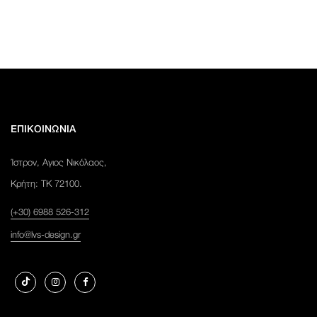
ΕΠΙΚΟΙΝΩΝΙΑ
Ίστρον, Αγιος Νικόλαος,
Κρήτη: ΤΚ 72100.
(+30) 6988 526-312
info@lvs-design.gr