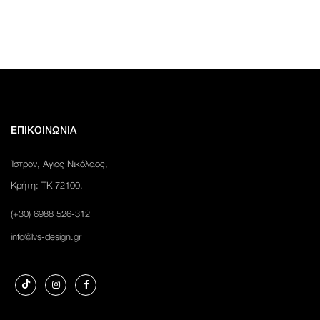
ΕΠΙΚΟΙΝΩΝΙΑ
Ίστρον, Αγιος Νικόλαος,
Κρήτη: ΤΚ 72100.
(+30) 6988 526-312
info@lvs-design.gr