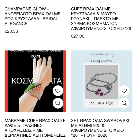
CHAMPAGNE GLOW –
CUFF ΒΡΑΧΙΌΛΙ ΜΕ
ΑΝΟΞΕΊΔΩΤΟ ΒΡΑΧΙΌΛΙ ΜΕ
ΚΡΎΣΤΑΛΛΑ & ΜΑΎΡΟ
ΡΟΖ ΚΡΎΣΤΑΛΛΑ | BRIDAL
ΓΟΥΝΆΚΙ – ΠΛΕΚΤΌ ΜΕ
ELEGANCE
ΣΎΡΜΑ ΚΟΣΜΗΜΆΤΩΝ,
ΑΦΑΙΡΟΎΜΕΝΟ ΣΤΟΙΧΕΊΟ ‘26
€
23.56
€
27.00
ΜΑΚΡΑΜΈ CUFF ΒΡΑΧΙΌΛΙ ΣΕ
ΣΕΤ ΒΡΑΧΙΌΛΙΑ SWAROVSKI
ΚΑΦΈ & ΠΡΆΣΙΝΕΣ
ΜΕ ΑΣΉΜΙ 925 &
ΑΠΟΧΡΏΣΕΙΣ – ΜΕ
ΑΦΑΙΡΟΎΜΕΝΟ ΣΤΟΙΧΕΊΟ
ΔΕΡΜΆΤΙΝΕΣ ΛΕΠΤΟΜΈΡΕΙΕΣ
“26” – ΓΟΎΡΙ 2026