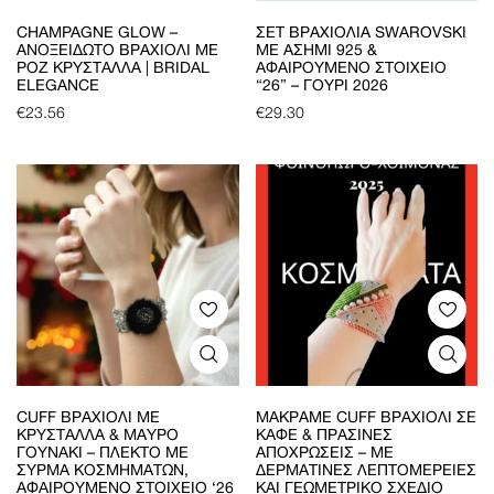
CHAMPAGNE GLOW –
ΣΕΤ ΒΡΑΧΙΌΛΙΑ SWAROVSKI
ΑΝΟΞΕΊΔΩΤΟ ΒΡΑΧΙΌΛΙ ΜΕ
ΜΕ ΑΣΉΜΙ 925 &
ΡΟΖ ΚΡΎΣΤΑΛΛΑ | BRIDAL
ΑΦΑΙΡΟΎΜΕΝΟ ΣΤΟΙΧΕΊΟ
ELEGANCE
“26” – ΓΟΎΡΙ 2026
€
23.56
€
29.30
CUFF ΒΡΑΧΙΌΛΙ ΜΕ
ΜΑΚΡΑΜΈ CUFF ΒΡΑΧΙΌΛΙ ΣΕ
ΚΡΎΣΤΑΛΛΑ & ΜΑΎΡΟ
ΚΑΦΈ & ΠΡΆΣΙΝΕΣ
ΓΟΥΝΆΚΙ – ΠΛΕΚΤΌ ΜΕ
ΑΠΟΧΡΏΣΕΙΣ – ΜΕ
ΣΎΡΜΑ ΚΟΣΜΗΜΆΤΩΝ,
ΔΕΡΜΆΤΙΝΕΣ ΛΕΠΤΟΜΈΡΕΙΕΣ
ΑΦΑΙΡΟΎΜΕΝΟ ΣΤΟΙΧΕΊΟ ‘26
ΚΑΙ ΓΕΩΜΕΤΡΙΚΌ ΣΧΈΔΙΟ