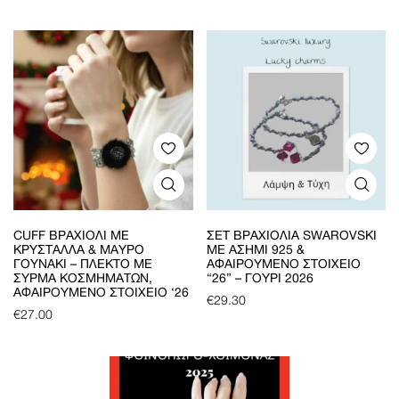
CUFF ΒΡΑΧΙΌΛΙ ΜΕ
ΣΕΤ ΒΡΑΧΙΌΛΙΑ SWAROVSKI
ΚΡΎΣΤΑΛΛΑ & ΜΑΎΡΟ
ΜΕ ΑΣΉΜΙ 925 &
ΓΟΥΝΆΚΙ – ΠΛΕΚΤΌ ΜΕ
ΑΦΑΙΡΟΎΜΕΝΟ ΣΤΟΙΧΕΊΟ
ΣΎΡΜΑ ΚΟΣΜΗΜΆΤΩΝ,
“26” – ΓΟΎΡΙ 2026
ΑΦΑΙΡΟΎΜΕΝΟ ΣΤΟΙΧΕΊΟ ‘26
€
29.30
€
27.00